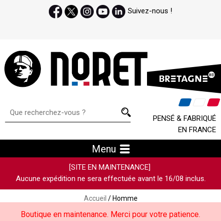
Suivez-nous !
PENSÉ & FABRIQUÉ
EN FRANCE
Menu
[SITE EN MAINTENANCE]
Aucune expédition ne sera effectuée avant le 16/08 inclus.
Accueil
/ Homme
Boutique en maintenance. Merci pour votre patience.