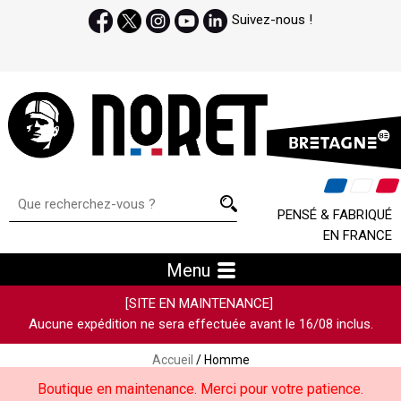
Suivez-nous !
PENSÉ & FABRIQUÉ
EN FRANCE
Menu
[SITE EN MAINTENANCE]
Aucune expédition ne sera effectuée avant le 16/08 inclus.
Accueil
/ Homme
Boutique en maintenance. Merci pour votre patience.