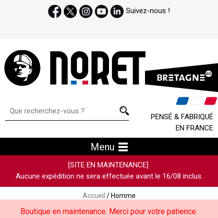
Suivez-nous !
PENSÉ & FABRIQUÉ
EN FRANCE
Menu
[SITE EN MAINTENANCE]
Aucune expédition ne sera effectuée avant le 16/08 inclus.
Accueil
/ Homme
Boutique en maintenance. Merci pour votre patience.