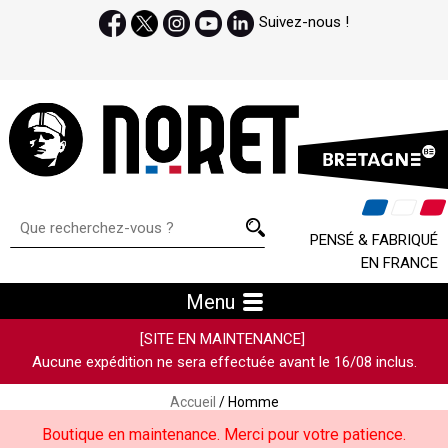
Suivez-nous !
PENSÉ & FABRIQUÉ
EN FRANCE
Menu
[SITE EN MAINTENANCE]
Aucune expédition ne sera effectuée avant le 16/08 inclus.
Accueil
/ Homme
Boutique en maintenance. Merci pour votre patience.