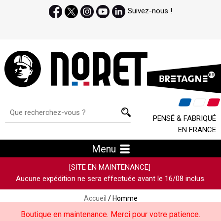
Suivez-nous !
PENSÉ & FABRIQUÉ
EN FRANCE
Menu
[SITE EN MAINTENANCE]
Aucune expédition ne sera effectuée avant le 16/08 inclus.
Accueil
/ Homme
Boutique en maintenance. Merci pour votre patience.