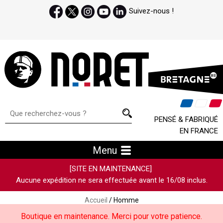
Suivez-nous !
PENSÉ & FABRIQUÉ
EN FRANCE
Menu
[SITE EN MAINTENANCE]
Aucune expédition ne sera effectuée avant le 16/08 inclus.
Accueil
/ Homme
Boutique en maintenance. Merci pour votre patience.