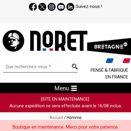
Suivez-nous !
PENSÉ & FABRIQUÉ
EN FRANCE
Menu
[SITE EN MAINTENANCE]
Aucune expédition ne sera effectuée avant le 16/08 inclus.
Accueil
/ Homme
Boutique en maintenance. Merci pour votre patience.