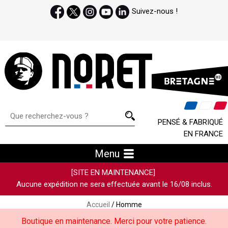
Suivez-nous !
PENSÉ & FABRIQUÉ
EN FRANCE
Menu
[SITE EN MAINTENANCE]
Aucune expédition ne sera effectuée avant le 16/08 inclus.
Accueil
/ Homme
Boutique en maintenance. Merci pour votre patience.