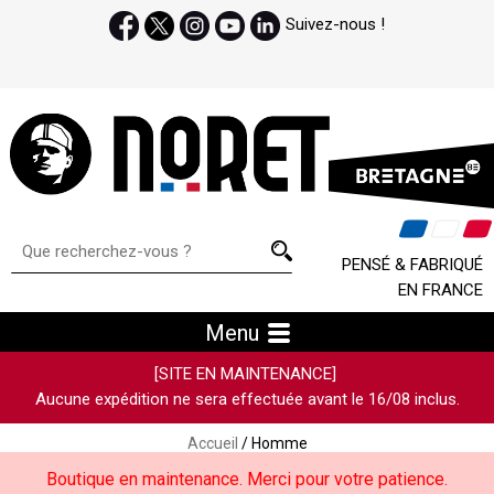
Suivez-nous !
PENSÉ & FABRIQUÉ
EN FRANCE
Menu
[SITE EN MAINTENANCE]
Aucune expédition ne sera effectuée avant le 16/08 inclus.
Accueil
/ Homme
Boutique en maintenance. Merci pour votre patience.