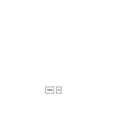
<<<
<