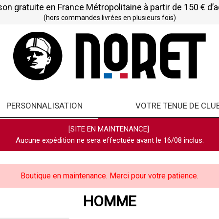
son gratuite en France Métropolitaine à partir de 150 € d’
(hors commandes livrées en plusieurs fois)
PERSONNALISATION
VOTRE TENUE DE CLU
[SITE EN MAINTENANCE]
Aucune expédition ne sera effectuée avant le 16/08 inclus.
Boutique en maintenance. Merci pour votre patience.
HOMME