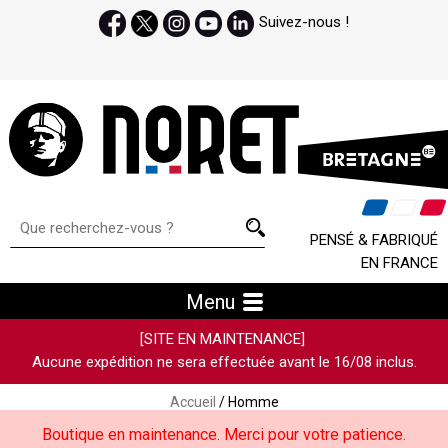
Suivez-nous !
PENSÉ & FABRIQUÉ
EN FRANCE
Menu
[SITE EN MAINTENANCE]
Aucune expédition ne sera effectuée avant le 16/08 inclus.
Accueil
/ Homme
Boutique en maintenance. Merci pour votre patience.