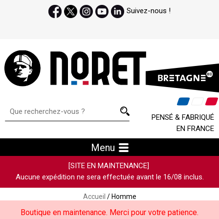
Suivez-nous !
PENSÉ & FABRIQUÉ
EN FRANCE
Menu
[SITE EN MAINTENANCE]
Aucune expédition ne sera effectuée avant le 16/08 inclus.
Accueil
/ Homme
Boutique en maintenance. Merci pour votre patience.