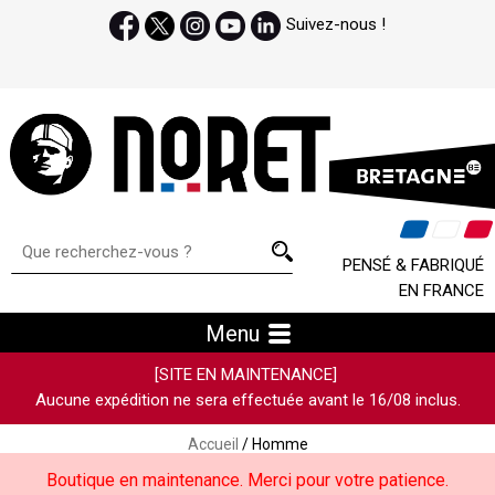
Suivez-nous !
PENSÉ & FABRIQUÉ
EN FRANCE
Menu
[SITE EN MAINTENANCE]
Aucune expédition ne sera effectuée avant le 16/08 inclus.
Accueil
/ Homme
Boutique en maintenance. Merci pour votre patience.