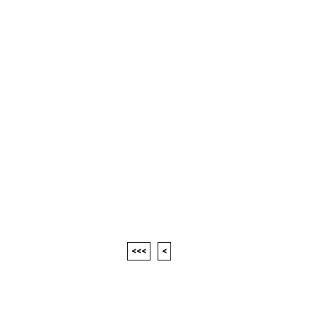
<<<
<