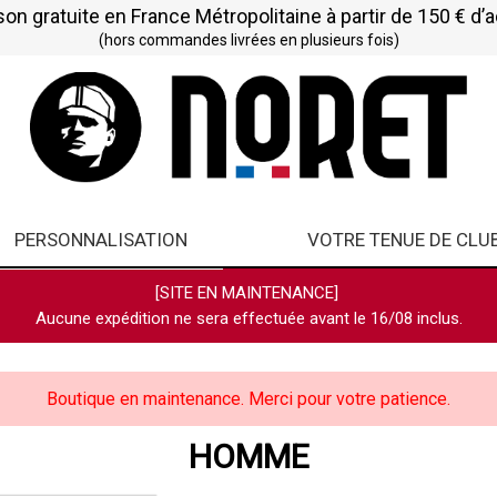
son gratuite en France Métropolitaine à partir de 150 € d’
(hors commandes livrées en plusieurs fois)
PERSONNALISATION
VOTRE TENUE DE CLU
[SITE EN MAINTENANCE]
Aucune expédition ne sera effectuée avant le 16/08 inclus.
Boutique en maintenance. Merci pour votre patience.
HOMME