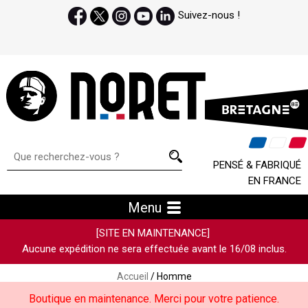
Suivez-nous !
PENSÉ & FABRIQUÉ
EN FRANCE
Menu
[SITE EN MAINTENANCE]
Aucune expédition ne sera effectuée avant le 16/08 inclus.
Accueil
/ Homme
Boutique en maintenance. Merci pour votre patience.