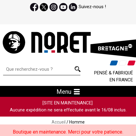
Suivez-nous !
PENSÉ & FABRIQUÉ
EN FRANCE
Menu
[SITE EN MAINTENANCE]
Aucune expédition ne sera effectuée avant le 16/08 inclus.
Accueil
/ Homme
Boutique en maintenance. Merci pour votre patience.