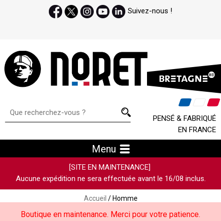
Suivez-nous !
PENSÉ & FABRIQUÉ
EN FRANCE
Menu
[SITE EN MAINTENANCE]
Aucune expédition ne sera effectuée avant le 16/08 inclus.
Accueil
/ Homme
Boutique en maintenance. Merci pour votre patience.