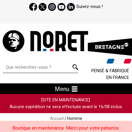
Suivez-nous !
PENSÉ & FABRIQUÉ
EN FRANCE
Menu
[SITE EN MAINTENANCE]
Aucune expédition ne sera effectuée avant le 16/08 inclus.
Accueil
/ Homme
Boutique en maintenance. Merci pour votre patience.