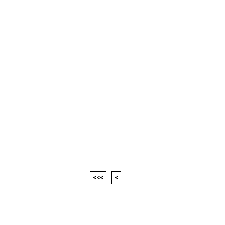
<<<
<