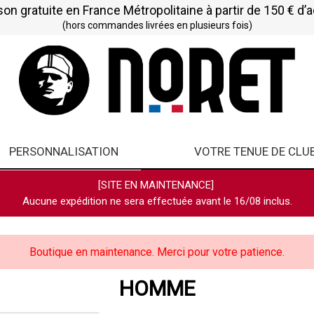
son gratuite en France Métropolitaine à partir de 150 € d’
(hors commandes livrées en plusieurs fois)
PERSONNALISATION
VOTRE TENUE DE CLU
[SITE EN MAINTENANCE]
Aucune expédition ne sera effectuée avant le 16/08 inclus.
Boutique en maintenance. Merci pour votre patience.
HOMME