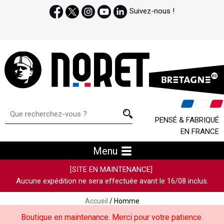
Suivez-nous !
PENSÉ & FABRIQUÉ
EN FRANCE
Menu
[SITE EN MAINTENANCE]
Aucune expédition ne sera effectuée avant le 16/08 inclus.
Accueil
/ Homme
Boutique en maintenance. Merci pour votre patience.