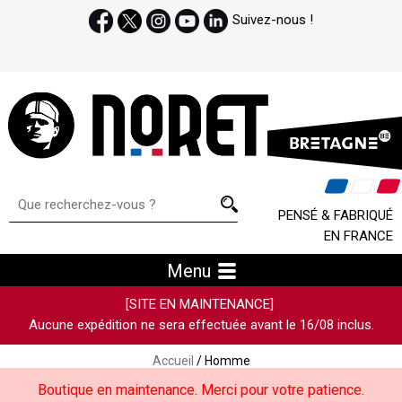
Suivez-nous !
PENSÉ & FABRIQUÉ
EN FRANCE
Menu
[SITE EN MAINTENANCE]
Aucune expédition ne sera effectuée avant le 16/08 inclus.
Accueil
/ Homme
Boutique en maintenance. Merci pour votre patience.