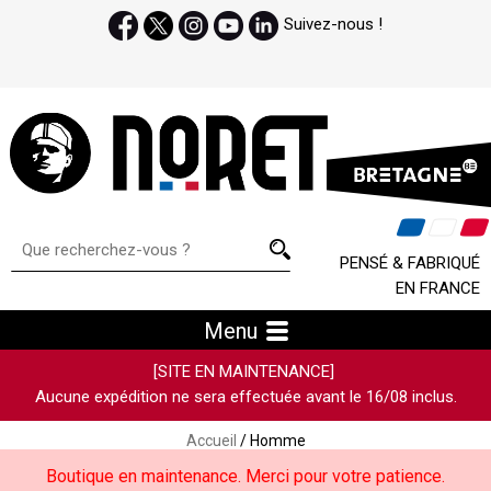
Suivez-nous !
PENSÉ & FABRIQUÉ
EN FRANCE
Menu
[SITE EN MAINTENANCE]
Aucune expédition ne sera effectuée avant le 16/08 inclus.
Accueil
/ Homme
Boutique en maintenance. Merci pour votre patience.