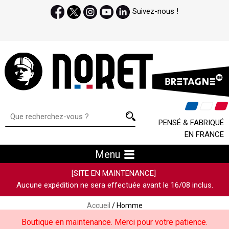
Suivez-nous !
PENSÉ & FABRIQUÉ
EN FRANCE
Menu
[SITE EN MAINTENANCE]
Aucune expédition ne sera effectuée avant le 16/08 inclus.
Accueil
/ Homme
Boutique en maintenance. Merci pour votre patience.