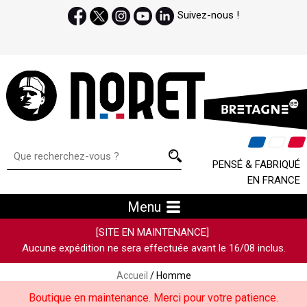
Suivez-nous !
PENSÉ & FABRIQUÉ
EN FRANCE
Menu
[SITE EN MAINTENANCE]
Aucune expédition ne sera effectuée avant le 16/08 inclus.
Accueil
/ Homme
Boutique en maintenance. Merci pour votre patience.