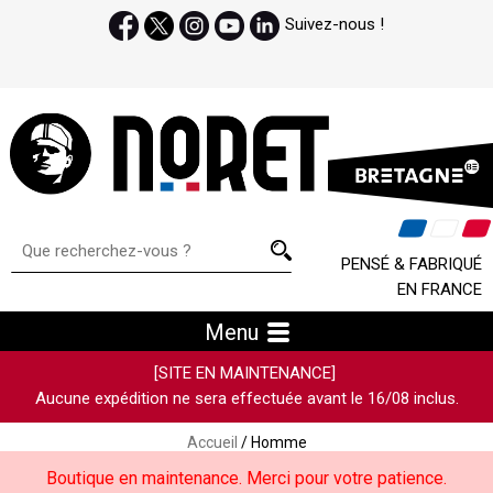
Suivez-nous !
PENSÉ & FABRIQUÉ
EN FRANCE
Menu
[SITE EN MAINTENANCE]
Aucune expédition ne sera effectuée avant le 16/08 inclus.
Accueil
/ Homme
Boutique en maintenance. Merci pour votre patience.