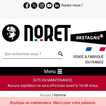
Suivez-nous !
PENSÉ & FABRIQUÉ
EN FRANCE
Menu
[SITE EN MAINTENANCE]
Aucune expédition ne sera effectuée avant le 16/08 inclus.
Accueil
/ Homme
Boutique en maintenance. Merci pour votre patience.