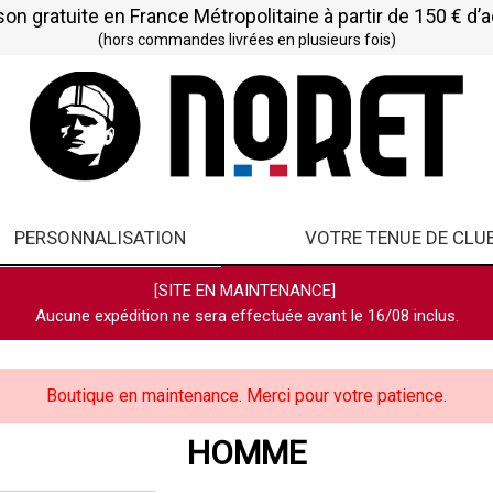
son gratuite en France Métropolitaine à partir de 150 € d’
(hors commandes livrées en plusieurs fois)
PERSONNALISATION
VOTRE TENUE DE CLU
[SITE EN MAINTENANCE]
Aucune expédition ne sera effectuée avant le 16/08 inclus.
Boutique en maintenance. Merci pour votre patience.
HOMME