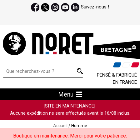
Suivez-nous !
PENSÉ & FABRIQUÉ
EN FRANCE
Menu
[SITE EN MAINTENANCE]
Aucune expédition ne sera effectuée avant le 16/08 inclus.
Accueil
/ Homme
Boutique en maintenance. Merci pour votre patience.