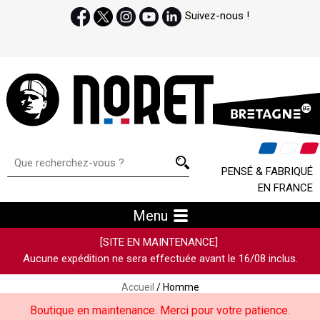
Suivez-nous !
PENSÉ & FABRIQUÉ
EN FRANCE
Menu
[SITE EN MAINTENANCE]
Aucune expédition ne sera effectuée avant le 16/08 inclus.
Accueil
/ Homme
Boutique en maintenance. Merci pour votre patience.