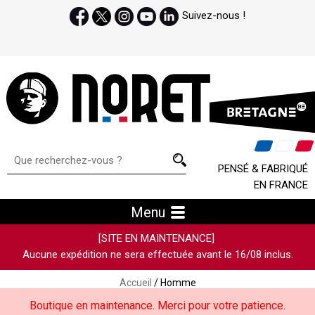
Suivez-nous !
PENSÉ & FABRIQUÉ
EN FRANCE
Menu
[SITE EN MAINTENANCE]
Aucune expédition ne sera effectuée avant le 16/08 inclus.
Accueil
/ Homme
Boutique en maintenance. Merci pour votre patience.