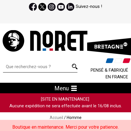
Suivez-nous !
PENSÉ & FABRIQUÉ
EN FRANCE
Menu
[SITE EN MAINTENANCE]
Aucune expédition ne sera effectuée avant le 16/08 inclus.
Accueil
/ Homme
Boutique en maintenance. Merci pour votre patience.