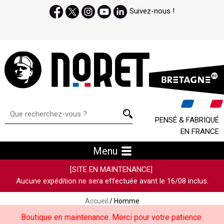
Suivez-nous !
PENSÉ & FABRIQUÉ
EN FRANCE
Menu
[SITE EN MAINTENANCE]
Aucune expédition ne sera effectuée avant le 16/08 inclus.
Accueil
/ Homme
Boutique en maintenance. Merci pour votre patience.