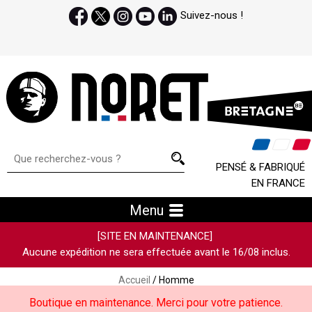
Suivez-nous !
PENSÉ & FABRIQUÉ
EN FRANCE
Menu
[SITE EN MAINTENANCE]
Aucune expédition ne sera effectuée avant le 16/08 inclus.
Accueil
/ Homme
Boutique en maintenance. Merci pour votre patience.