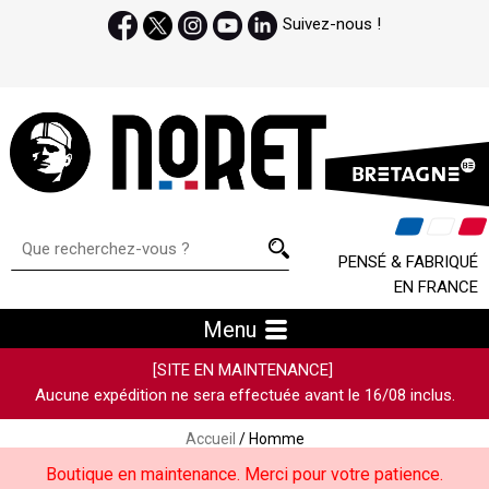
Suivez-nous !
PENSÉ & FABRIQUÉ
EN FRANCE
Menu
[SITE EN MAINTENANCE]
Aucune expédition ne sera effectuée avant le 16/08 inclus.
Accueil
/ Homme
Boutique en maintenance. Merci pour votre patience.