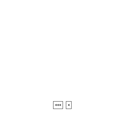
<<<
<