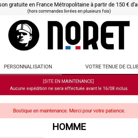
son gratuite en France Métropolitaine à partir de 150 € d’
(hors commandes livrées en plusieurs fois)
PERSONNALISATION
VOTRE TENUE DE CLU
[SITE EN MAINTENANCE]
Aucune expédition ne sera effectuée avant le 16/08 inclus.
Boutique en maintenance. Merci pour votre patience.
HOMME