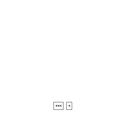
<<<
<