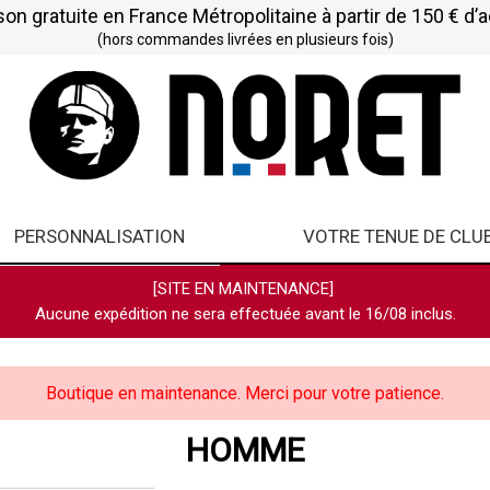
son gratuite en France Métropolitaine à partir de 150 € d’
(hors commandes livrées en plusieurs fois)
PERSONNALISATION
VOTRE TENUE DE CLU
[SITE EN MAINTENANCE]
Aucune expédition ne sera effectuée avant le 16/08 inclus.
Boutique en maintenance. Merci pour votre patience.
HOMME