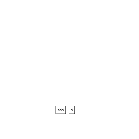
<<<
<