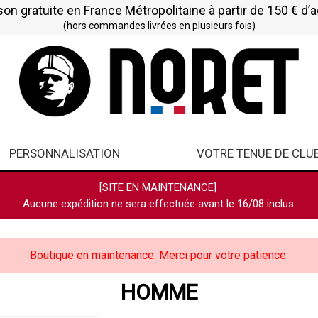
son gratuite en France Métropolitaine à partir de 150 € d’
(hors commandes livrées en plusieurs fois)
PERSONNALISATION
VOTRE TENUE DE CLU
[SITE EN MAINTENANCE]
Aucune expédition ne sera effectuée avant le 16/08 inclus.
Boutique en maintenance. Merci pour votre patience.
HOMME