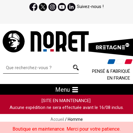
Suivez-nous !
PENSÉ & FABRIQUÉ
EN FRANCE
Menu
[SITE EN MAINTENANCE]
Aucune expédition ne sera effectuée avant le 16/08 inclus.
Accueil
/ Homme
Boutique en maintenance. Merci pour votre patience.