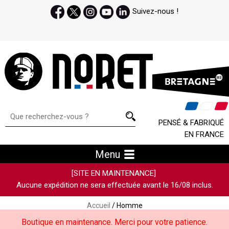
Suivez-nous !
PENSÉ & FABRIQUÉ
EN FRANCE
Menu
[SITE EN MAINTENANCE]
Aucune expédition ne sera effectuée avant le 16/08 inclus.
Accueil
/ Homme
Boutique en maintenance. Merci pour votre patience.