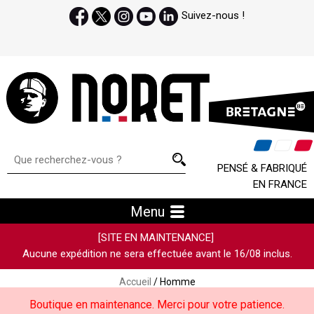
Suivez-nous !
PENSÉ & FABRIQUÉ
EN FRANCE
Menu
[SITE EN MAINTENANCE]
Aucune expédition ne sera effectuée avant le 16/08 inclus.
Accueil
/ Homme
Boutique en maintenance. Merci pour votre patience.