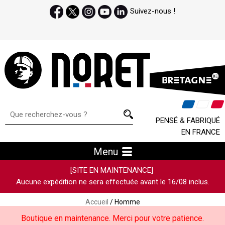
Suivez-nous !
PENSÉ & FABRIQUÉ
EN FRANCE
Menu
[SITE EN MAINTENANCE]
Aucune expédition ne sera effectuée avant le 16/08 inclus.
Accueil
/ Homme
Boutique en maintenance. Merci pour votre patience.