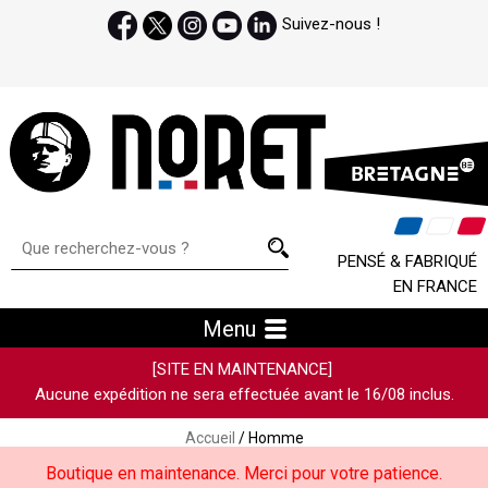
Suivez-nous !
PENSÉ & FABRIQUÉ
EN FRANCE
Menu
[SITE EN MAINTENANCE]
Aucune expédition ne sera effectuée avant le 16/08 inclus.
Accueil
/ Homme
Boutique en maintenance. Merci pour votre patience.