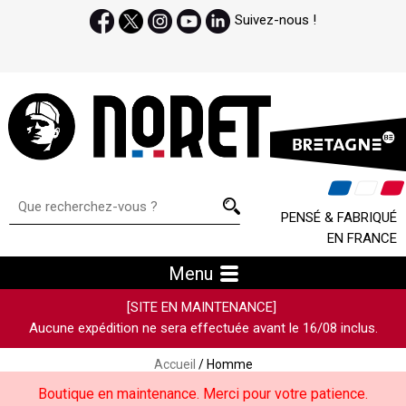
Suivez-nous !
PENSÉ & FABRIQUÉ
EN FRANCE
Menu
[SITE EN MAINTENANCE]
Aucune expédition ne sera effectuée avant le 16/08 inclus.
Accueil
/ Homme
Boutique en maintenance. Merci pour votre patience.