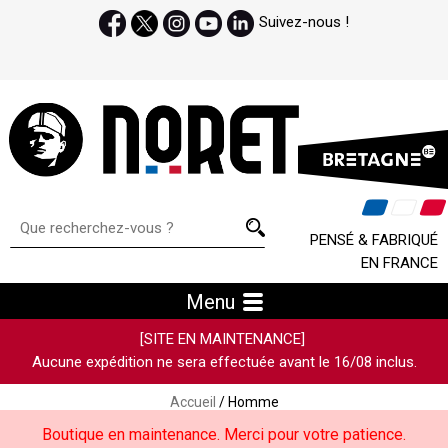
Suivez-nous !
PENSÉ & FABRIQUÉ
EN FRANCE
Menu
[SITE EN MAINTENANCE]
Aucune expédition ne sera effectuée avant le 16/08 inclus.
Accueil
/ Homme
Boutique en maintenance. Merci pour votre patience.