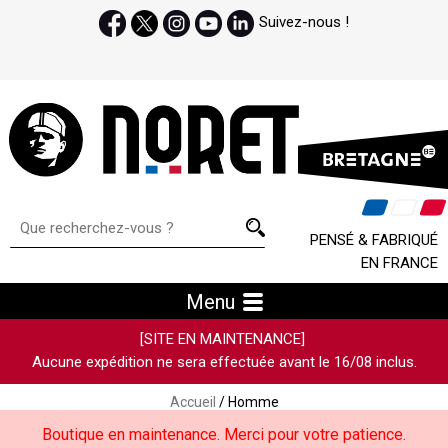
Suivez-nous !
PENSÉ & FABRIQUÉ
EN FRANCE
Menu
[SITE EN MAINTENANCE]
Aucune expédition ne sera effectuée avant le 16/08 inclus.
Accueil
/ Homme
Boutique en maintenance. Merci pour votre patience.