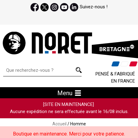
Suivez-nous !
PENSÉ & FABRIQUÉ
EN FRANCE
Menu
[SITE EN MAINTENANCE]
Aucune expédition ne sera effectuée avant le 16/08 inclus.
Accueil
/ Homme
Boutique en maintenance. Merci pour votre patience.