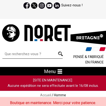
Suivez-nous !
PENSÉ & FABRIQUÉ
EN FRANCE
Menu
[SITE EN MAINTENANCE]
Aucune expédition ne sera effectuée avant le 16/08 inclus.
Accueil
/ Homme
Boutique en maintenance. Merci pour votre patience.