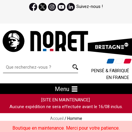
Suivez-nous !
PENSÉ & FABRIQUÉ
EN FRANCE
Menu
[SITE EN MAINTENANCE]
Aucune expédition ne sera effectuée avant le 16/08 inclus.
Accueil
/ Homme
Boutique en maintenance. Merci pour votre patience.