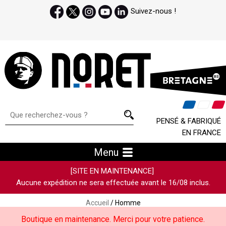
Suivez-nous !
PENSÉ & FABRIQUÉ
EN FRANCE
Menu
[SITE EN MAINTENANCE]
Aucune expédition ne sera effectuée avant le 16/08 inclus.
Accueil
/ Homme
Boutique en maintenance. Merci pour votre patience.