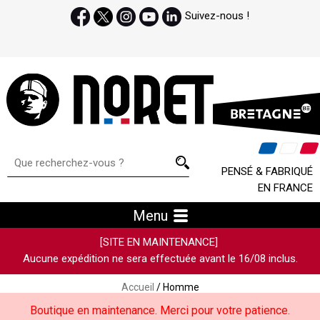
Suivez-nous !
PENSÉ & FABRIQUÉ
EN FRANCE
Menu
[SITE EN MAINTENANCE]
Aucune expédition ne sera effectuée avant le 16/08 inclus.
Accueil
/ Homme
Boutique en maintenance. Merci pour votre patience.